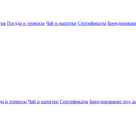
ура
Посуда и термосы
Чай и напитки
Сертификаты
Брендировани
да и термосы
Чай и напитки
Сертификаты
Брендирование под за