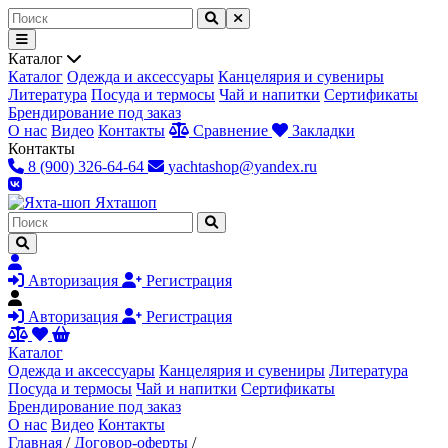
Каталог
Каталог
Одежда и аксессуары
Канцелярия и сувениры
Литература
Посуда и термосы
Чай и напитки
Сертификаты
Брендирование под заказ
О нас
Видео
Контакты
Сравнение
Закладки
Контакты
8 (900) 326-64-64
yachtashop@yandex.ru
Яхта
шоп
Авторизация
Регистрация
Авторизация
Регистрация
Каталог
Одежда и аксессуары
Канцелярия и сувениры
Литература
Посуда и термосы
Чай и напитки
Сертификаты
Брендирование под заказ
О нас
Видео
Контакты
Главная
/
Договор-оферты
/