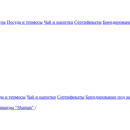
ура
Посуда и термосы
Чай и напитки
Сертификаты
Брендировани
да и термосы
Чай и напитки
Сертификаты
Брендирование под за
оманды "Shaman"
/