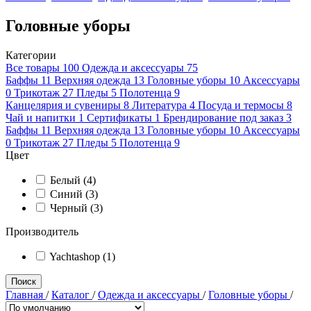
Головные уборы
Категории
Все товары
100
Одежда и аксессуары
75
Баффы
11
Верхняя одежда
13
Головные уборы
10
Аксессуары
0
Трикотаж
27
Пледы
5
Полотенца
9
Канцелярия и сувениры
8
Литература
4
Посуда и термосы
8
Чай и напитки
1
Сертификаты
1
Брендирование под заказ
3
Баффы
11
Верхняя одежда
13
Головные уборы
10
Аксессуары
0
Трикотаж
27
Пледы
5
Полотенца
9
Цвет
Белый (4)
Синий (3)
Черный (3)
Производитель
Yachtashop (1)
Поиск
Главная
/
Каталог
/
Одежда и аксессуары
/
Головные уборы
/